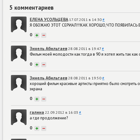
5 комментариев
ЕЛЕНА УСОЛЬЦЕВА
17.07.2011 в 14:30
#
Я ОБОЖАЮ ЭТОТ СЕРИАЛ!!!КАК ХОРОШО,ЧТО ПОЯВИЛАСЬ 
0
+
−
Зинель Абильтаев
28.08.2011 в 19:47
#
Фильм моей молодости как тогда в 90 я хотел жить так как 
0
+
−
Зинель Абильтаев
28.08.2011 в 19:50
#
хороший фильм красивые артисты приятно было смотреть о
экрана
0
+
−
галина
22.09.2012 в 16:03
#
а где продолжение?
0
+
−