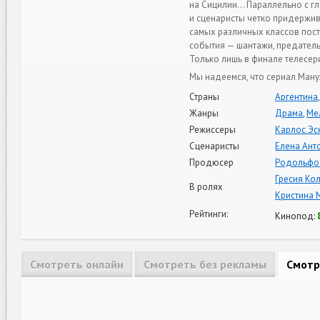
на Сицилии… Параллельно с г
и сценаристы четко придержив
самых различных классов пост
события — шантажи, предатель
Только лишь в финале телесери
Мы надеемся, что сериал Ману
Страны
Аргентина
Жанры
Драма
,
Ме
Режиссеры
Карлос Эс
Сценаристы
Елена Ант
Продюсер
Родольфо
Гресия Ко
В ролях
Кристина 
Рейтинги:
Кинопод:
Смотреть онлайн
Смотреть без рекламы
Смотр