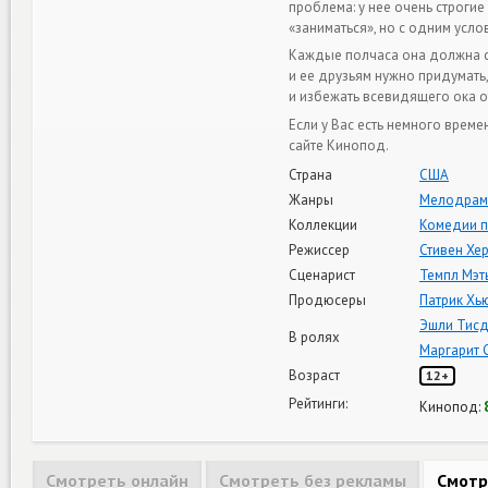
проблема: у нее очень строгие
«заниматься», но с одним усло
Каждые полчаса она должна св
и ее друзьям нужно придумать,
и избежать всевидящего ока о
Если у Вас есть немного врем
сайте Кинопод.
Страна
США
Жанры
Мелодрам
Коллекции
Комедии 
Режиссер
Стивен Хе
Сценарист
Темпл Мэт
Продюсеры
Патрик Хь
Эшли Тис
В ролях
Маргарит 
Возраст
12+
Рейтинги:
Кинопод:
Смотреть онлайн
Смотреть без рекламы
Смотр