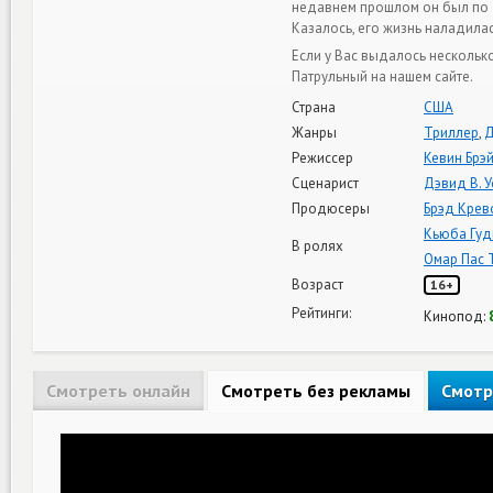
недавнем прошлом он был по 
Казалось, его жизнь наладилась
Если у Вас выдалось нескольк
Патрульный на нашем сайте.
Страна
США
Жанры
Триллер
,
Д
Режиссер
Кевин Брэ
Сценарист
Дэвид В. 
Продюсеры
Брэд Крев
Кьюба Гуд
В ролях
Омар Пас 
Возраст
16+
Рейтинги:
Кинопод:
Смотреть онлайн
Смотреть без рекламы
Смотр