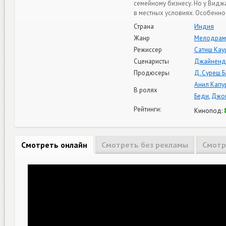
семейному бизнесу. Но у Видж
в местных условиях. Особенно 
Страна
Индия
Жанр
Мелодрам
Режиссер
Сатиш Кау
Сценаристы
Джайненд
Продюсеры
Д. Суреш 
Анил Капу
В ролях
Беди
,
Джон
Рейтинги:
Кинопод:
Смотреть онлайн
Смотреть без рекламы
Смотр