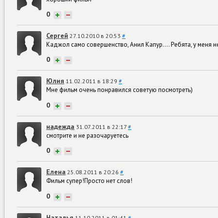
0
+
−
Сергей
27.10.2010 в 20:53
#
Каджол само совершенство, Анил Капур.... Ребята, у меня н
0
+
−
Юлия
11.02.2011 в 18:29
#
Мне фильм очень понравился советую посмотреть)
0
+
−
надежда
31.07.2011 в 22:17
#
смотрите и не разочаруетесь
0
+
−
Елена
25.08.2011 в 20:26
#
Фильм супер!Просто нет слов!
0
+
−
Наталья
11.10.2011 в 01:41
#