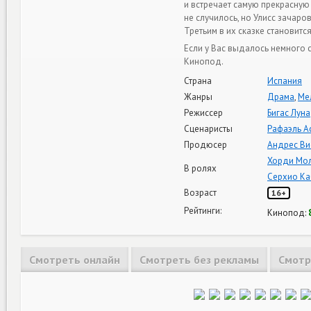
и встречает самую прекрасную
не случилось, но Улисс зачар
Третьим в их сказке становит
Если у Вас выдалось немного 
Кинопод.
Страна
Испания
Жанры
Драма
,
Ме
Режиссер
Бигас Луна
Сценаристы
Рафаэль А
Продюсер
Андрес Ви
Хорди Мо
В ролях
Серхио Ка
Возраст
16+
Рейтинги:
Кинопод:
Смотреть онлайн
Смотреть без рекламы
Смотр