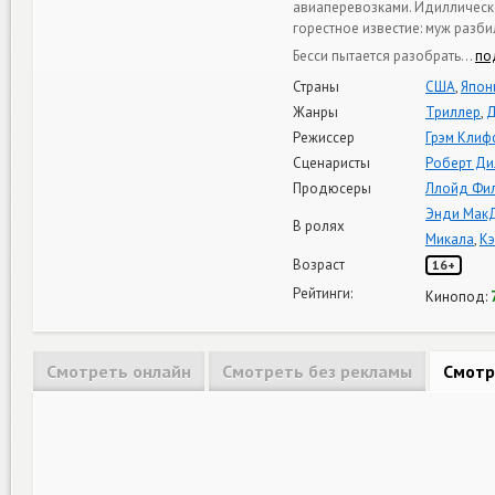
авиаперевозками. Идиллическо
горестное известие: муж разби
Бесси пытается разобрать
…
по
Страны
США
,
Япон
Жанры
Триллер
,
Д
Режиссер
Грэм Кли
Сценаристы
Роберт Ди
Продюсеры
Ллойд Фи
Энди Мак
В ролях
Микала
,
Кэ
Возраст
16+
Рейтинги:
Кинопод:
Смотреть онлайн
Смотреть без рекламы
Смотр