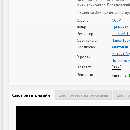
дней архитектор Дроздовский 
Надеемся Вам придется по душ
Страна
СССР
Жанр
Криминал
Режиссер
Евгений Т
Сценаристы
Павел Гра
Продюсер
Анатолий 
Михаил Гл
В ролях
Полищук
,
Возраст
12+
Рейтинги:
Кинопод:
Смотреть онлайн
Смотреть без рекламы
Смотр