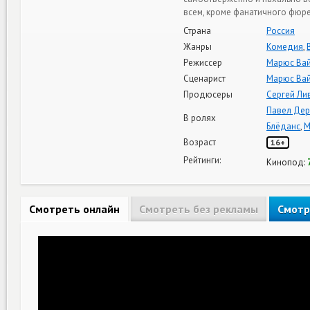
всем, кроме фанатичного фюр
Страна
Россия
Жанры
Комедия
,
Режиссер
Марюс Вай
Сценарист
Марюс Вай
Продюсеры
Сергей Ли
Павел Дер
В ролях
Блёданс
,
М
Возраст
16+
Рейтинги:
Кинопод:
Смотреть онлайн
Смотреть без рекламы
Смотр