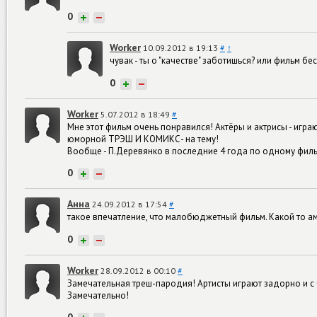
0
+
−
Worker
10.09.2012 в 19:13
#
↑
чувак - ты о "качестве" заботишься? или фильм бе
0
+
−
Worker
5.07.2012 в 18:49
#
Мне этот фильм очень понравился! Актёры и актрисы - игр
юморной ТРЭШ И КОМИКС- на тему!
Вообще - П.Деревянко в последние 4 года по одному фи
0
+
−
Анна
24.09.2012 в 17:54
#
такое впечатление, что малобюджетный фильм. Какой то ам
0
+
−
Worker
28.09.2012 в 00:10
#
Замечательная треш-пародия! Артисты играют задорно и с 
Замечательно!
0