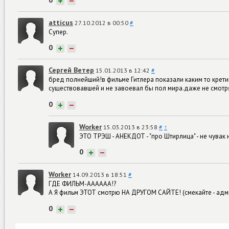
+
−
atticus
27.10.2012 в 00:50
#
Супер.
0
+
−
Сергей Ветер
15.01.2013 в 12:42
#
бред полнейший!в фильме Гитлера показали каким то кретин
существовавшей и не завоевал бы пол мира.даже не смотря 
0
+
−
Worker
15.03.2013 в 23:58
#
↑
ЭТО ТРЭШ - АНЕКДОТ - "про Штирлица" - не чувак
0
+
−
Worker
14.09.2013 в 18:51
#
ГДЕ ФИЛЬМ-АААААА!?
А Я фильм ЭТОТ смотрю НА ДРУГОМ САЙТЕ! (смекайте - адм
0
+
−