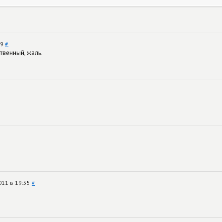
29
#
твенный, жаль.
011 в 19:55
#