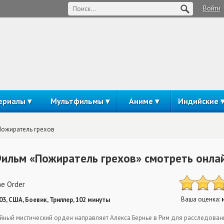
Войти
ериалы
Мультфильмы
Аниме
Индийские
Пожиратель грехов
ильм «Пожиратель грехов» смотреть онла
e Order
Ваша оценка:
03, США, Боевик, Триллер, 102 минуты
йный мистический орден направляет Алекса Бернье в Рим для расследован