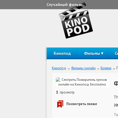
Случайный фильм
Кинопод
Фильмы
С
Кинопод
Фильмы онлайн
Боевик
Ф
1
просмотр
Th
20
Та