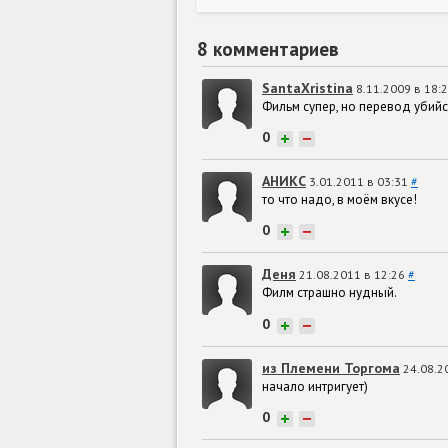
8 комментариев
SantaXristina
8.11.2009 в 18:
Фильм супер, но перевод убийс
0
+
−
АНИКС
3.01.2011 в 03:31
#
то что надо, в моём вкусе!
0
+
−
Деня
21.08.2011 в 12:26
#
Филм страшно нудный.
0
+
−
из Племени Торгома
24.08.2
начало интригует)
0
+
−