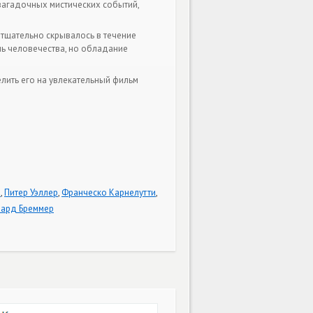
 загадочных мистических событий,
 тщательно скрывалось в течение
нь человечества, но обладание
лить его на увлекательный фильм
и
,
Питер Уэллер
,
Франческо Карнелутти
,
чард Бреммер