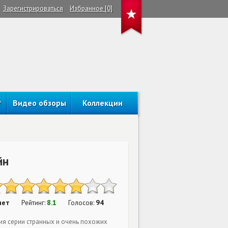
Зарегистрироваться
Избранное [0]
Видео обзоры
Коллекции
йн
нет
8.1
94
Рейтинг:
Голосов:
ия серии странных и очень похожих