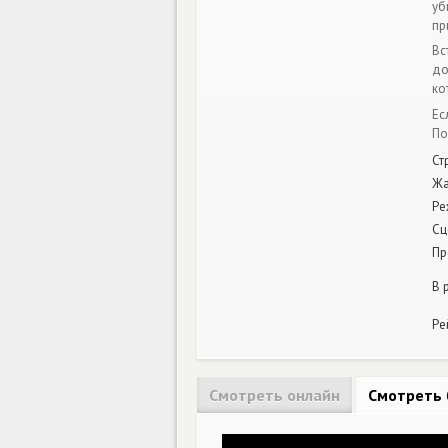
уб
пр
Вс
до
ко
Ес
По
Ст
Ж
Ре
Сц
Пр
В 
Ре
Смотреть онлайн
Смотреть 