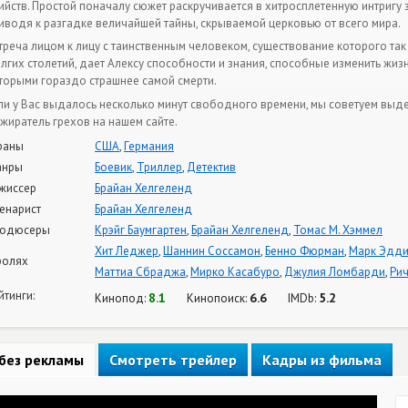
ийств. Простой поначалу сюжет раскручивается в хитросплетенную интригу
иводя к разгадке величайшей тайны, скрываемой церковью от всего мира.
треча лицом к лицу с таинственным человеком, существование которого так
лгих столетий, дает Алексу способности и знания, способные изменить жиз
торыми гораздо страшнее самой смерти.
ли у Вас выдалось несколько минут свободного времени, мы советуем выде
жиратель грехов на нашем сайте.
раны
США
,
Германия
анры
Боевик
,
Триллер
,
Детектив
жиссер
Брайан Хелгеленд
енарист
Брайан Хелгеленд
одюсеры
Крэйг Баумгартен
,
Брайан Хелгеленд
,
Томас М. Хэммел
Хит Леджер
,
Шаннин Соссамон
,
Бенно Фюрман
,
Марк Эдд
ролях
Маттиа Сбраджа
,
Мирко Касабуро
,
Джулия Ломбарди
,
Ри
йтинги:
8.1
6.6
5.2
Кинопод:
Кинопоиск:
IMDb:
без рекламы
Смотреть трейлер
Кадры из фильма