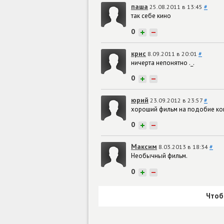
паша
25.08.2011 в 13:45
#
так себе кино
0
+
−
крис
8.09.2011 в 20:01
#
ничерта непонятно ._.
0
+
−
юрий
23.09.2012 в 23:57
#
хороший фильм на подобие конст
0
+
−
Максим
8.03.2013 в 18:34
#
Необычный фильм.
0
+
−
Чтоб