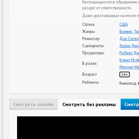
беспощадности в обращении с 
уходят от ответственности.
Даже арестованные на месте п
Страна
США
Жанры
Боевик
,
Тр
Режиссер
Дон Сигел
Сценаристы
Хэрри Джу
Продюсеры
Роберт Дэ
Клинт Ист
В ролях
Митчум
,
Мэ
Возраст
16+
Рейтинги:
Кинопод:
Смотреть онлайн
Смотреть без рекламы
Смотр