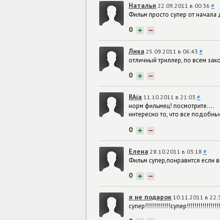
Наталья
22.09.2011 в 00:36
#
Фильм просто супер от начала 
0
+
−
Лика
25.09.2011 в 06:43
#
отличный триллер, по всем зак
0
+
−
RAia
11.10.2011 в 21:03
#
норм фильмец! посмотрите....
интересно то, что все подобные
0
+
−
Елена
28.10.2011 в 03:18
#
Фильм супер,понравится если 
0
+
−
я не подарок
10.11.2011 в 22
супер!!!!!!!!!!!!!супер!!!!!!!!!!!!!!!!!