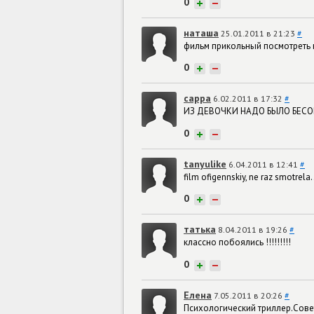
0
+
−
наташа
25.01.2011 в 21:23
#
фильм прикольный посмотреть
0
+
−
сарра
6.02.2011 в 17:32
#
ИЗ ДЕВОЧКИ НАДО БЫЛО БЕСОВ
0
+
−
tanyulike
6.04.2011 в 12:41
#
film ofigennskiy, ne raz smotrela.
0
+
−
татька
8.04.2011 в 19:26
#
классно побоялись !!!!!!!!!
0
+
−
Елена
7.05.2011 в 20:26
#
Психологический триллер.Сове