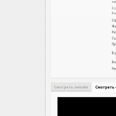
за
Ес
Ки
Ст
Ж
Ре
Сц
Пр
В 
Во
Ре
Смотреть онлайн
Смотреть 