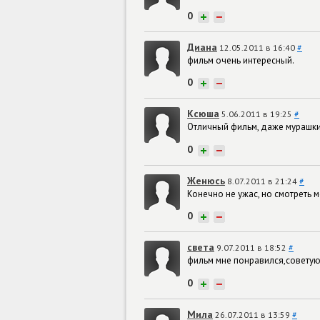
0
+
−
Диана
12.05.2011 в 16:40
#
фильм очень интересный.
0
+
−
Ксюша
5.06.2011 в 19:25
#
Отличный фильм, даже мурашки
0
+
−
Женюсь
8.07.2011 в 21:24
#
Конечно не ужас, но смотреть 
0
+
−
света
9.07.2011 в 18:52
#
фильм мне понравился,советую
0
+
−
Мила
26.07.2011 в 13:59
#