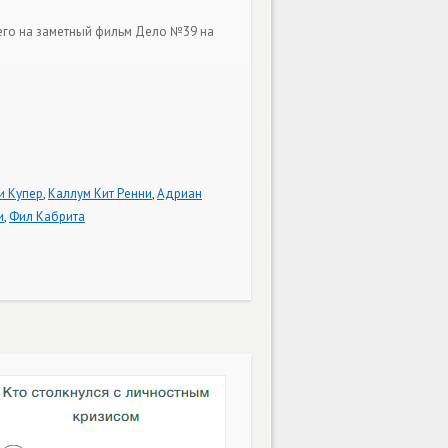
его на заметный фильм Дело №39 на
и Купер
,
Каллум Кит Ренни
,
Адриан
и
,
Фил Кабрита