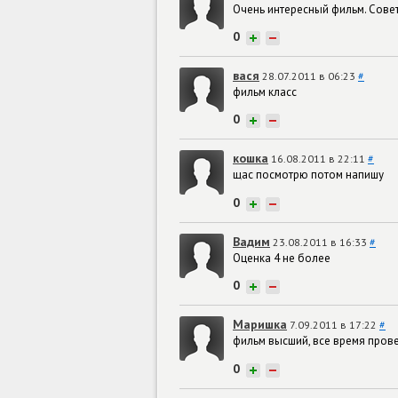
Очень интересный фильм. Совет
0
+
−
вася
28.07.2011 в 06:23
#
фильм класс
0
+
−
кошка
16.08.2011 в 22:11
#
щас посмотрю потом напишу
0
+
−
Вадим
23.08.2011 в 16:33
#
Оценка 4 не более
0
+
−
Маришка
7.09.2011 в 17:22
#
фильм высший, все время провел
0
+
−