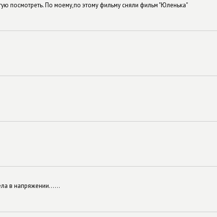
ую посмотреть. По моему,по этому фильму сняли фильм "Юленька"
а в напряжении......