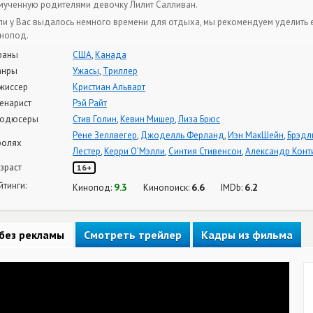
мученную родителями девочку Лилит Салливан.
ли у Вас выдалось немного времени для отдыха, мы рекомендуем уделить 
нопод.
раны
США
,
Канада
анры
Ужасы
,
Триллер
жиссер
Кристиан Альварт
енарист
Рэй Райт
одюсеры
Стив Голин
,
Кевин Мишер
,
Лиза Брюс
Рене Зеллвегер
,
Джоделль Ферланд
,
Иэн МакШейн
,
Брэдл
ролях
Лестер
,
Керри О’Мэлли
,
Синтия Стивенсон
,
Александр Конт
зраст
16+
йтинги:
9.3
6.6
6.2
Кинопод:
Кинопоиск:
IMDb:
без рекламы
Смотреть трейлер
Кадры из фильма