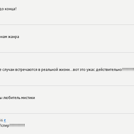
до конца!
онам жанра
 случаи встречаются в реальной жизни...вот это ужас действительно!!!!!!!!!!
вы любитель мистики
:36
#
!спер!!!!!!!!!!!!!