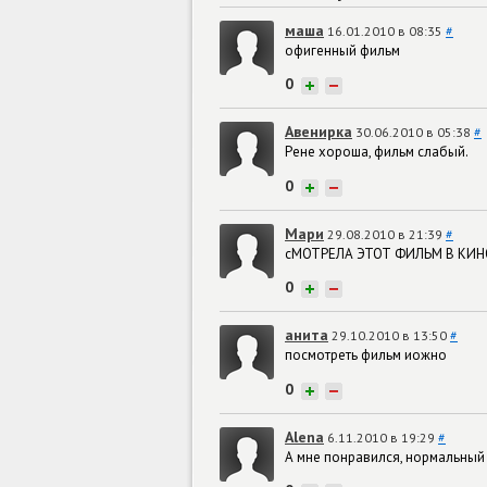
маша
16.01.2010 в 08:35
#
офигенный фильм
0
+
−
Авенирка
30.06.2010 в 05:38
#
Рене хороша, фильм слабый.
0
+
−
Mари
29.08.2010 в 21:39
#
сМОТРЕЛА ЭТОТ ФИЛЬМ В КИНО
0
+
−
анита
29.10.2010 в 13:50
#
посмотреть фильм иожно
0
+
−
Alena
6.11.2010 в 19:29
#
А мне понравился, нормальный