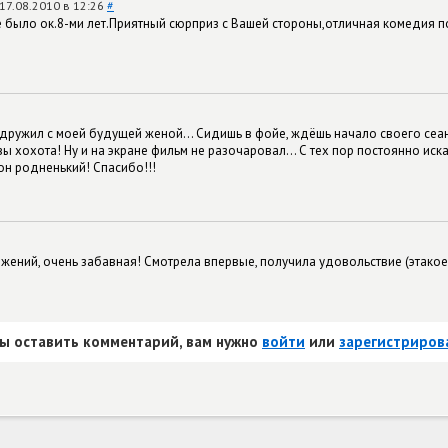
17.08.2010 в 12:26
#
е было ок.8-ми лет.Приятный сюрприз с Вашей стороны,отличная комедия п
дружил с моей будущей женой... Сидишь в фойе, ждёшь начало своего сеан
ы хохота! Ну и на экране фильм не разочаровал... С тех пор постоянно иск
т он родненький! Спасибо!!!
ений, очень забавная! Смотрела впервые, получила удовольствие (этакое
ы оставить комментарий, вам нужно
войти
или
зарегистриров