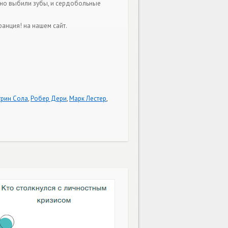
йно выбили зубы, и сердобольные
нция! на нашем сайт.
трин Сола
,
Робер Дери
,
Марк Лестер
,