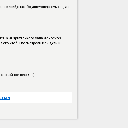
оложений,спасибо,aurevoire(в смысле, до
са, а из зрительного зала доносится
ал его чтобы посмотрели мои дети и
 спокойное веселье)!
аться