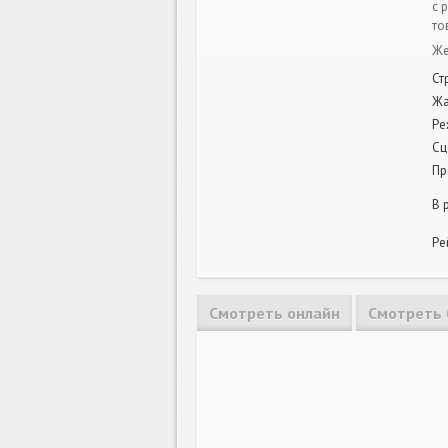
с 
то
Же
Ст
Жа
Ре
Сц
Пр
В 
Ре
Смотреть онлайн
Смотреть 