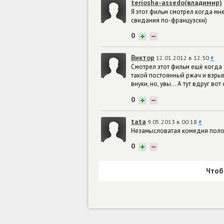
teriosha-assedo(владимир)
Я этот фильм смотрел когда мн
свидания по-французски)
0
+
−
Виктор
12.01.2012 в 12:30
#
Смотрел этот фильм ещё когда 
такой постоянный ржач и взрыв
внуки, но, увы... А тут вдруг во
0
+
−
tata
9.05.2013 в 00:18
#
Незамысловатая комедия полож
0
+
−
Чтоб