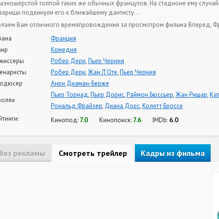
разношерстой толпой таких же обычных французов. На стадионе ему случа
варищи подкинули его к ближайшему дантисту…
лаем Вам отличного времяпровождения за просмотром фильма Вперед, Фра
рана
Франция
нр
Комедия
жиссеры
Робер Дери
,
Пьер Черния
енаристы
Робер Дери
,
Жан Л’Оте
,
Пьер Черния
одюсер
Анри Диаман-Берже
Пьер Торнад
,
Пьер Дорис
,
Раймон Бюссьер
,
Жан Ришар
,
Ка
ролях
Рональд Фрайзер
,
Диана Дорс
,
Колетт Броссе
йтинги:
7.0
7.6
6.0
Кинопод:
Кинопоиск:
IMDb:
без рекламы
Смотреть трейлер
Кадры из фильма