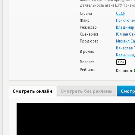
деятельность агент ЦРУ Триан
Страна
СССР
Жанр
Приключе
Режиссер
Владимир
Сценарист
Юлиан Се
Продюсер
Михаил С
Вячеслав 
В ролях
Калныньш
Возраст
12+
Рейтинги:
Кинопод:
Смотреть онлайн
Смотреть без рекламы
Смотр