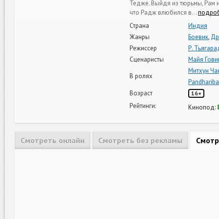
Тедже. Выйдя из тюрьмы, Рам 
что Радж влюбился в
…
подро
Страна
Индия
Жанры
Боевик
,
Др
Режиссер
Р. Тьягар
Сценаристы
Майя Гови
Митхун Ча
В ролях
Pandhariba
Возраст
16+
Рейтинги:
Кинопод:
Смотреть онлайн
Смотреть без рекламы
Смотр