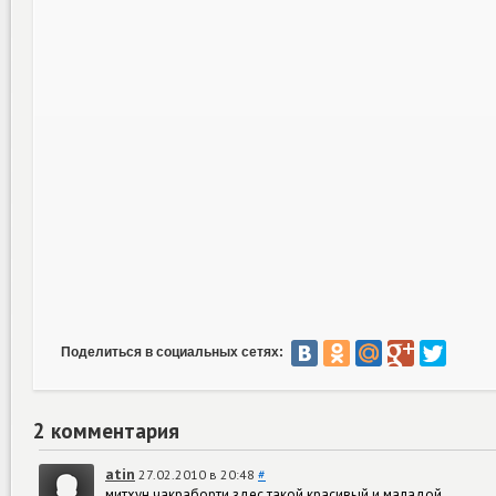
Поделиться в социальных сетях:
2 комментария
atin
27.02.2010 в 20:48
#
митхун чакраборти здес такой красивый и маладой