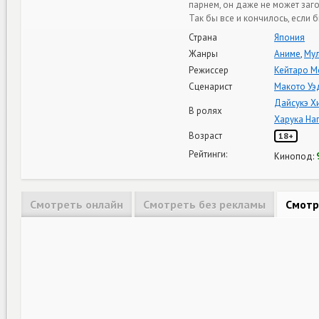
парнем, он даже не может заго
Так бы все и кончилось, если
Страна
Япония
Жанры
Аниме
,
Му
Режиссер
Кейтаро М
Сценарист
Макото Уэ
Дайсукэ Х
В ролях
Харука На
Возраст
18+
Рейтинги:
Кинопод:
Смотреть онлайн
Смотреть без рекламы
Смотр