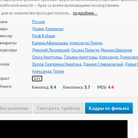
ззаботной юности — брак со всеми вытекающими последствиями.
 дня их знакомства проходит несколь
…
подробнее…
рана
Россия
анры
Драма
,
Криминал
жиссер
Рауф Кубаев
енаристы
Карина Афанасьева
,
Александр Лунгин
одюсеры
Дмитрий Лесневский
,
Оксана Пильгун
,
Михаил Широков
Ольга Арнтгольц
,
Татьяна Арнтгольц
,
Александр Домогар
ролях
Орлов
,
Екатерина Никитина
,
Даниил Спиваковский
,
Дарья 
Александр Тютин
зраст
12+
йтинги:
8.4
5.7
4.4
Кинопод:
Кинопоиск:
IMDb:
без рекламы
Смотреть трейлер
Кадры из фильма