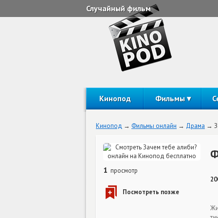
Случайный фильм
Кинопод
Фильмы
С
Кинопод
Фильмы онлайн
Драма
З
Ф
1
просмотр
20
Жи
ти