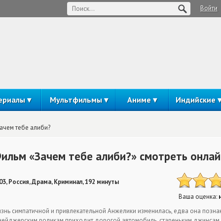
Войти
ериалы
Мультфильмы
Аниме
Индийские
ачем тебе алиби?
ильм «Зачем тебе алиби?» смотреть онлай
03, Россия, Драма, Криминал, 192 минуты
Ваша оценка:
знь симпатичной и привлекательной Анжелики изменилась, едва она познак
нейджерским роликам приходит дорогой автомобиль, стареньким джинсам 