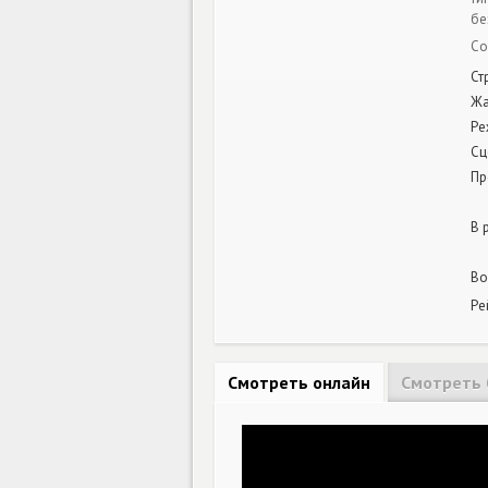
бе
Со
Ст
Ж
Ре
Сц
Пр
В 
Во
Ре
Смотреть онлайн
Смотреть 