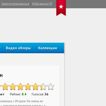
Зарегистрироваться
Избранное [0]
Видео обзоры
Коллекции
н
нет
8.4
36
Рейтинг:
Голосов:
омилась с Игорем. На смену ее
— шикарные вечерние наряды, а