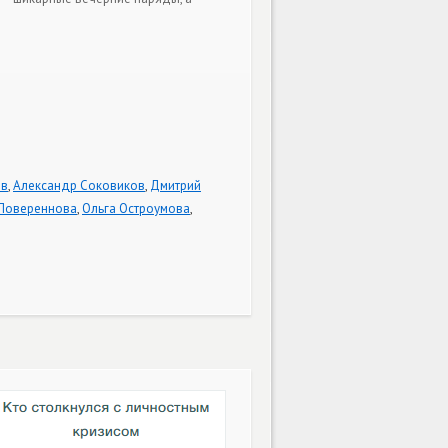
ов
,
Александр Соковиков
,
Дмитрий
Повереннова
,
Ольга Остроумова
,