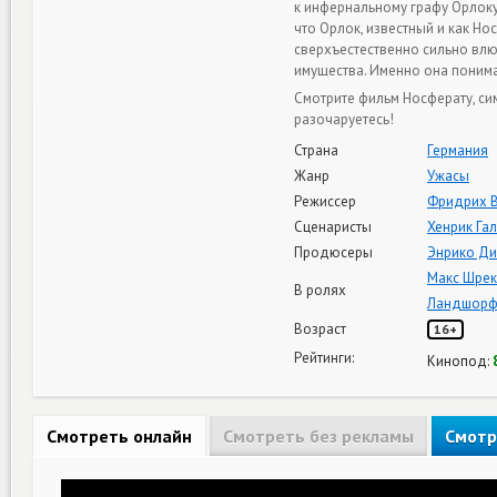
к инфернальному графу Орлоку,
что Орлок, известный и как Но
сверхъестественно сильно вл
имущества. Именно она понимае
Смотрите фильм Носферату, си
разочаруетесь!
Страна
Германия
Жанр
Ужасы
Режиссер
Фридрих В
Сценаристы
Хенрик Га
Продюсеры
Энрико Ди
Макс Шрек
В ролях
Ландшор
Возраст
16+
Рейтинги:
Кинопод:
Смотреть онлайн
Смотреть без рекламы
Смотр