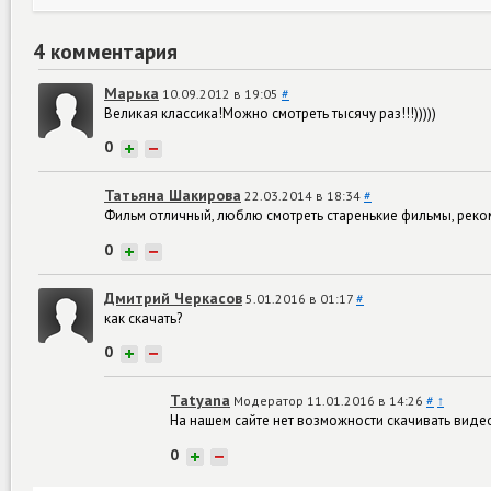
4 комментария
Марька
10.09.2012 в 19:05
#
Великая классика!Можно смотреть тысячу раз!!!)))))
0
+
−
Татьяна Шакирова
22.03.2014 в 18:34
#
Фильм отличный, люблю смотреть старенькие фильмы, рек
0
+
−
Дмитрий Черкасов
5.01.2016 в 01:17
#
как скачать?
0
+
−
Tatyana
Модератор
11.01.2016 в 14:26
#
↑
На нашем сайте нет возможности скачивать виде
0
+
−