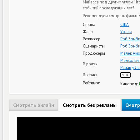
Майерса под другим углом. Чт
событий последующих лет?
Рекомендуем смотреть фильм Х
Страна
США
Жанр
Ужасы
Режиссер
Роб Зомб
Сценаристы
Роб Зомб
Продюсеры
Малек Акк
Малкольм
В ролях
Ричард Ли
Возраст
18+
Рейтинги:
Кинопод:
Смотреть онлайн
Смотреть без рекламы
Смотр