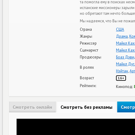
та помогла ему в поисках нес
испанские миссионеры зарыли 
но обретают там нечто больш
Мы надеемся, что Вы не пожал
Страна
США
Жанры
Драма
,
Ко
Режиссер
Майкл Ках
Сценарист
Майкл Ках
Продюсеры
Боаз Дэви
Майкл Дуг
В ролях
Нэйтан
,
Ар
Возраст
16+
Рейтинги:
Кинопод:
Смотреть онлайн
Смотреть без рекламы
Смотр