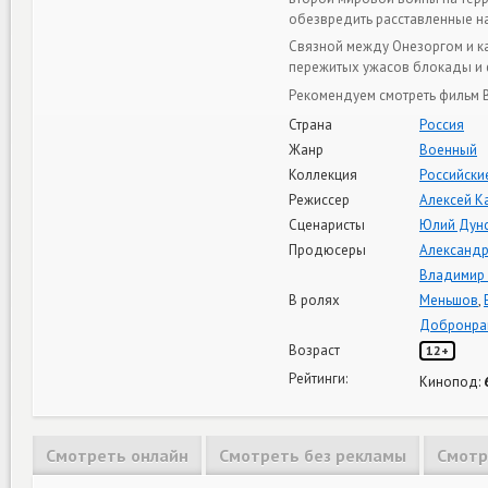
обезвредить расставленные н
Связной между Онезоргом и к
пережитых ужасов блокады и ф
Рекомендуем смотреть фильм В
Страна
Россия
Жанр
Военный
Коллекция
Российски
Режиссер
Алексей К
Сценаристы
Юлий Дун
Продюсеры
Александр
Владимир
В ролях
Меньшов
,
Добронра
Возраст
12+
Рейтинги:
Кинопод:
Смотреть онлайн
Смотреть без рекламы
Смотр