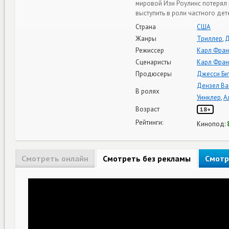
мировой Изи Роулинс потерял 
выступить в роли частного дет
Страна
США
Жанры
Триллер
,
Д
Режиссер
Карл Фран
Сценаристы
Карл Фран
Продюсеры
Джесси Би
Дензел Ва
В ролях
Уинклер
,
А
Возраст
18+
Рейтинги:
Кинопод:
Смотреть онлайн
Смотреть без рекламы
Смотр