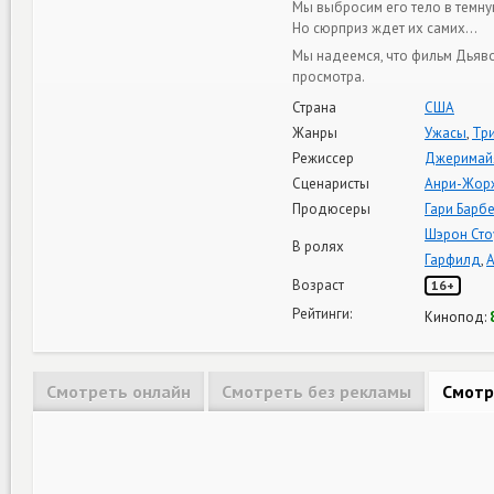
Мы выбросим его тело в темную
Но сюрприз ждет их самих…
Мы надеемся, что фильм Дьяв
просмотра.
Страна
США
Жанры
Ужасы
,
Тр
Режиссер
Джеримайя
Сценаристы
Анри-Жор
Продюсеры
Гари Барб
Шэрон Сто
В ролях
Гарфилд
,
А
Возраст
16+
Рейтинги:
Кинопод:
Смотреть онлайн
Смотреть без рекламы
Смотр