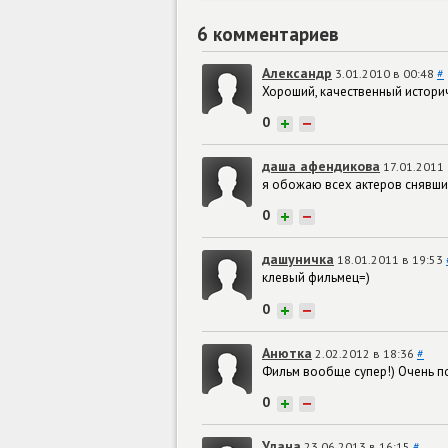
6 комментариев
Александр
3.01.2010 в 00:48
#
Хороший, качественный истор
0
+
−
даша афендикова
17.01.2011
я обожаю всех актеров снявшихся 
0
+
−
дашуничка
18.01.2011 в 19:53
клевый фильмец=)
0
+
−
Анютка
2.02.2012 в 18:36
#
Фильм вообще супер!) Очень по
0
+
−
Улана
23.06.2013 в 16:15
#