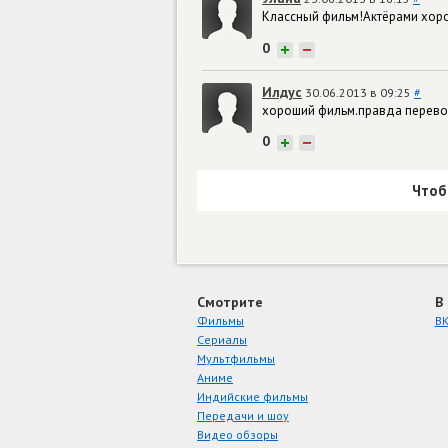
Классный фильм!Актёрами хоро
0
+
−
Илдус
30.06.2013 в 09:25
#
хороший фильм.правда перевод
0
+
−
Чтоб
Смотрите
В
Фильмы
ВК
Сериалы
Мультфильмы
Аниме
Индийские фильмы
Передачи и шоу
Видео обзоры