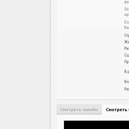
во
Ос
пр
Ес
Ки
Ст
Ж
Ре
Сц
Пр
В 
Во
Ре
Смотреть онлайн
Смотреть 