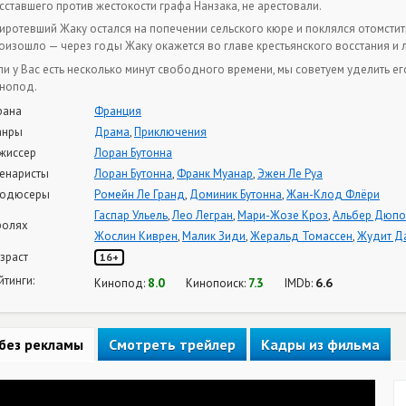
сставшего против жестокости графа Нанзака, не арестовали.
иротевший Жаку остался на попечении сельского кюре и поклялся отомстить,
оизошло — через годы Жаку окажется во главе крестьянского восстания и 
ли у Вас есть несколько минут свободного времени, мы советуем уделить е
нопод.
рана
Франция
анры
Драма
,
Приключения
жиссер
Лоран Бутонна
енаристы
Лоран Бутонна
,
Франк Муанар
,
Эжен Ле Руа
одюсеры
Ромейн Ле Гранд
,
Доминик Бутонна
,
Жан-Клод Флёри
Гаспар Ульель
,
Лео Легран
,
Мари-Жозе Кроз
,
Альбер Дюпо
ролях
Жослин Киврен
,
Малик Зиди
,
Жеральд Томассен
,
Жудит Д
зраст
16+
йтинги:
8.0
7.3
6.6
Кинопод:
Кинопоиск:
IMDb:
без рекламы
Смотреть трейлер
Кадры из фильма