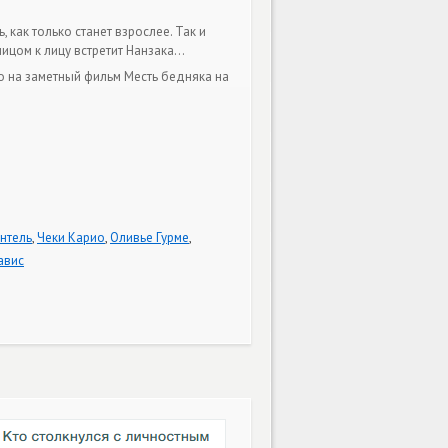
 как только станет взрослее. Так и
лицом к лицу встретит Нанзака…
го на заметный фильм Месть бедняка на
нтель
,
Чеки Карио
,
Оливье Гурме
,
авис