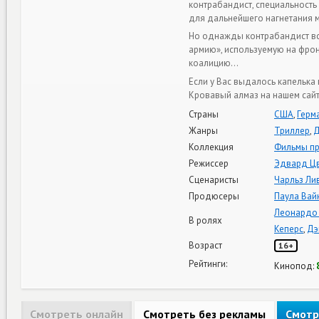
контрабандист, специальность
для дальнейшего нагнетания 
Но однажды контрабандист вст
армию», используемую на фро
коалицию…
Если у Вас выдалось капелька
Кровавый алмаз на нашем сайт
Страны
США
,
Герм
Жанры
Триллер
,
Д
Коллекция
Фильмы п
Режиссер
Эдвард Ц
Сценаристы
Чарльз Ли
Продюсеры
Паула Вай
Леонардо
В ролях
Кеперс
,
Дэ
Возраст
16+
Рейтинги:
Кинопод:
Смотреть онлайн
Смотреть без рекламы
Смотр