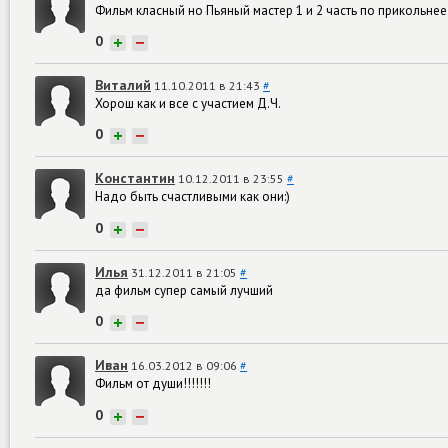
Фильм класный но Пьяный мастер 1 и 2 часть по прикольнее!
0
+
−
Виталий
11.10.2011 в 21:43
#
Хорош как и все с участием Д.Ч.
0
+
−
Константин
10.12.2011 в 23:55
#
Надо быть счастливыми как они:)
0
+
−
Илья
31.12.2011 в 21:05
#
да фильм супер самый лучший
0
+
−
Иван
16.03.2012 в 09:06
#
Фильм от души!!!!!!!
0
+
−