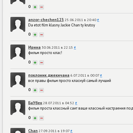
0
+
−
anzor-chechen123
25.06.2011 в 20:40
#
Da etot film klasny Jackie Chan ty krutoy
0
+
−
Ирина
30.06.2011 в 22:15
#
фильм просто клас!
0
+
−
поклоник джекичана
6.07.2011 в 00:07
#
все правы фильм просто класнуй самый лучший
0
+
−
БаУбек
28.07.2011 в 04:52
#
фильм проста классный саит ваще классный настраения по
0
+
−
Chan
27.09.2011 в 19:07
#