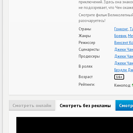
приключений. Здесь она знако
не подозревает, что Чен окаж
Смотрите фильм Великолепный 
разочаруетесь!
Страны
Гонконг
,
Т
Жанры
Боевик
,
Ме
Режиссер
Винсент К
Сценаристы
Джеки Ча
Продюсеры
Джеки Ча
Джеки Ча
В ролях
Брэдли Дж
Возраст
16+
Рейтинги:
Кинопод:
Смотреть онлайн
Смотреть без рекламы
Смотр