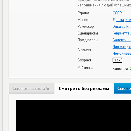
непонимания людей успешных,
Страна
СССР
Жанры
Драма
,
Ко
Режиссер
Эльдар Ря
Сценаристы
Генриетта
Продюсеры
Валентин 
Лия Ахед
В ролях
Немоляев
Возраст
16+
Рейтинги:
Кинопод:
Смотреть онлайн
Смотреть без рекламы
Смотр