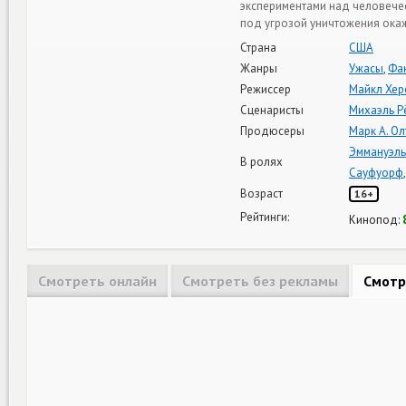
экспериментами над человечес
под угрозой уничтожения ока
Страна
США
Жанры
Ужасы
,
Фа
Режиссер
Майкл Хер
Сценаристы
Михаэль Р
Продюсеры
Марк А. Ол
Эммануэль
В ролях
Сауфуорф
Возраст
16+
Рейтинги:
Кинопод:
Смотреть онлайн
Смотреть без рекламы
Смотр