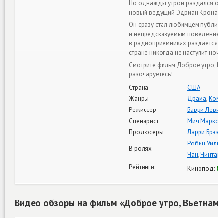
Но однажды утром раздался о
новый ведущий Эдриан Крона
Он сразу стал любимцем публи
и непредсказуемым поведение
в радиоприемниках раздается е
стране никогда не наступит н
Смотрите фильм Доброе утро, 
разочаруетесь!
Страна
США
Жанры
Драма
,
Ко
Режиссер
Барри Лев
Сценарист
Мич Марк
Продюсеры
Ларри Брэ
Робин Уил
В ролях
Чан
,
Чинта
Рейтинги:
Кинопод:
Видео обзоры на фильм «Доброе утро, Вьетна