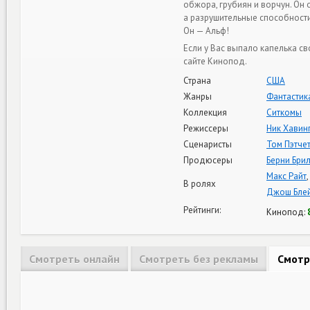
обжора, грубиян и ворчун. Он 
а разрушительные способности
Он — Альф!
Если у Вас выпало капелька с
сайте Кинопод.
Страна
США
Жанры
Фантастик
Коллекция
Ситкомы
Режиссеры
Ник Хавин
Сценаристы
Том Пэтче
Продюсеры
Берни Бри
Макс Райт
,
В ролях
Джош Бле
Рейтинги:
Кинопод:
Смотреть онлайн
Смотреть без рекламы
Смотр