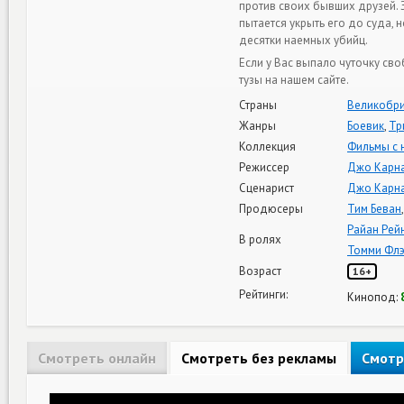
против своих бывших друзей. 
пытается укрыть его до суда, 
десятки наемных убийц.
Если у Вас выпало чуточку св
тузы на нашем сайте.
Страны
Великобри
Жанры
Боевик
,
Тр
Коллекция
Фильмы с 
Режиссер
Джо Карн
Сценарист
Джо Карн
Продюсеры
Тим Беван
Райан Рей
В ролях
Томми Флэ
Возраст
16+
Рейтинги:
Кинопод:
Смотреть онлайн
Смотреть без рекламы
Смотр