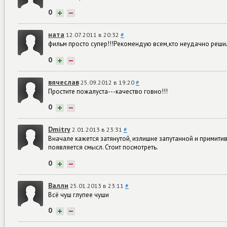
0
+
−
ната
12.07.2011 в 20:32
#
фильм просто супер!!!Рекомендую всем,кто неудачно реши
0
+
−
вячеслав
25.09.2012 в 19:20
#
Простите пожалуста---качество говно!!!
0
+
−
Dmitry
2.01.2013 в 23:31
#
Вначале кажется затянутой, излишне запутанной и примити
появляется смысл. Стоит посмотреть.
0
+
−
Валли
25.01.2013 в 23:11
#
Всё чуш глупее чуши
0
+
−