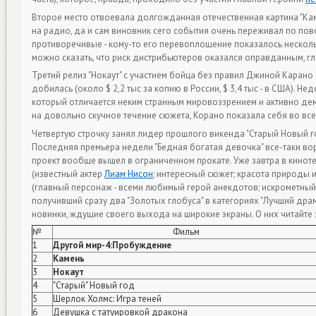
Второе место отвоевала долгожданная отечественная картина "Каме
на радио, да и сам виновник сего события очень переживал по по
противоречивые - кому-то его перевоплощение показалось несколько
можно сказать, что риск дистрибьютеров оказался оправданным, гла
Третий релиз "Нокаут" с участием бойца без правил Джиной Карано о
добилась (около $ 2,2 тыс за копию в России, $ 3,4 тыс - в США). 
который отличается неким странным мировоззрением и активно дем
на довольно скучное течение сюжета, Корано показала себя во вс
Четвертую строчку занял лидер прошлого викенда "Старый Новый го
Последняя премьера недели "Бедная богатая девочка" все-таки ворв
проект вообще вышел в ограниченном прокате. Уже завтра в кинот
(известный актер
Лиам Нисон
; интересный сюжет; красота природы 
(главный персонаж - всеми любимый герой анекдотов; искрометный 
получивший сразу два "Золотых глобуса" в категориях "Лучший драм
новинки, ждущие своего выхода на широкие экраны. О них читайте з
№
Фильм
1
Другой мир-4:Пробуждение
2
Камень
3
Нокаут
4
"Старый" Новый год
5
Шерлок Холмс: Игра теней
6
Девушка с татуировкой дракона