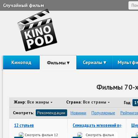
Случайный фильм
Кинопод
Сериалы
Мультф
Фильмы
Фильмы 70-х
Жанр:
Все жанры
Страна:
Все страны
Год:
1
Смотреть:
Рекомендации
Новинки
Популярные
Рейтинго
12 стульев
Семнадцать мгновений весны
Шер