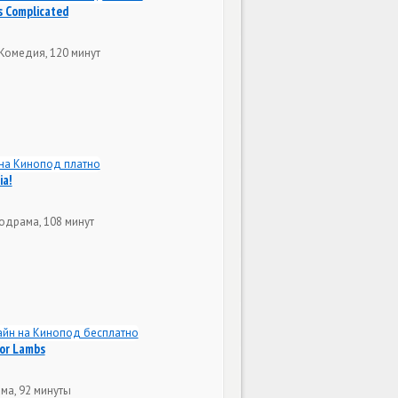
s Complicated
Комедия, 120 минут
ia!
одрама, 108 минут
for Lambs
ма, 92 минуты