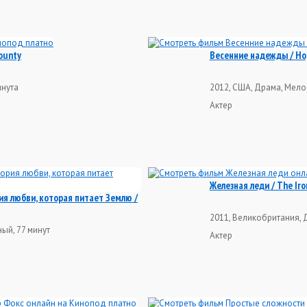
County
Весенние надежды / Hop
инута
2012, США, Драма, Мело
Актер
Железная леди / The Iro
ия любви, которая питает Землю /
2011, Великобритания, 
ый, 77 минут
Актер