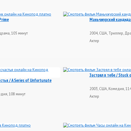
Prime
Маньчжурский кандидат
рама, 105 минут
2004, США, Триллер, Дра
Актер
Застрял в тебе / Stuck 
тья / A Series of Unfortunate
2003, США, Комедия, 11
едия, 108 минут
Актер