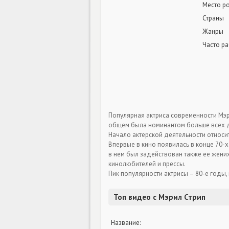
Место р
Страны
Жанры
Часто ра
Популярная актриса современности Мэр
общем была номинантом больше всех др
Начало актерской деятельности относит
Впервые в кино появилась в конце 70-х
в нем был задействован также ее жених
кинолюбителей и прессы.
Пик популярности актрисы – 80-е годы,
Топ видео с Мэрил Стрип
Название: