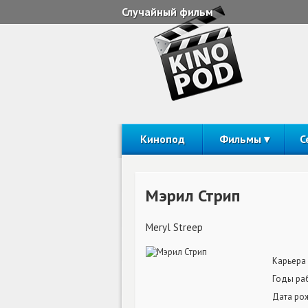
Случайный фильм
Кинопод
Фильмы
С
Мэрил Стрип
Meryl Streep
Карьера
Годы ра
Дата ро