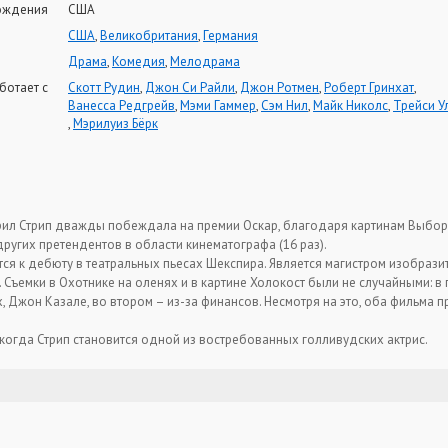
ождения
США
США
,
Великобритания
,
Германия
Драма
,
Комедия
,
Мелодрама
ботает с
Скотт Рудин
,
Джон Си Райли
,
Джон Ротмен
,
Роберт Гринхат
,
Ванесса Редгрейв
,
Мэми Гаммер
,
Сэм Нил
,
Майк Николс
,
Трейси У
,
Мэрилуиз Бёрк
ил Стрип дважды побеждала на премии Оскар, благодаря картинам Выбор 
угих претендентов в области кинематографа (16 раз).
ся к дебюту в театральных пьесах Шекспира. Является магистром изобразит
. Съемки в Охотнике на оленях и в картине Холокост были не случайными: в
, Джон Казале, во втором – из-за финансов. Несмотря на это, оба фильма
 когда Стрип становится одной из востребованных голливудских актрис.