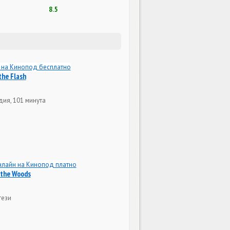
8.5
the Flash
дия, 101 минута
 the Woods
тези