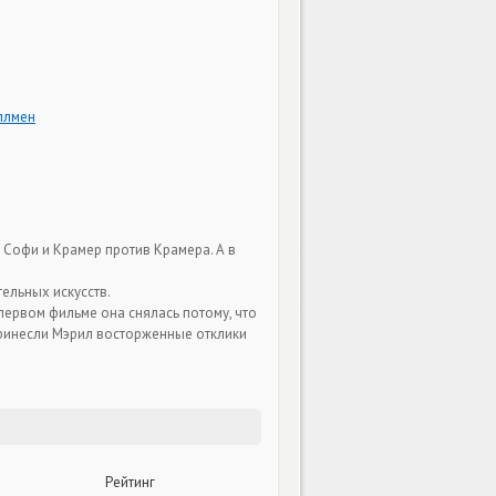
ллмен
Софи и Крамер против Крамера. А в
ельных искусств.
 первом фильме она снялась потому, что
 принесли Мэрил восторженные отклики
Рейтинг