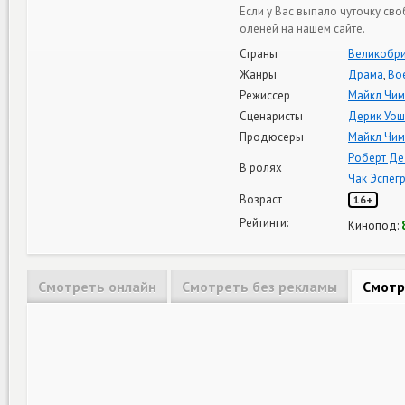
Если у Вас выпало чуточку св
оленей на нашем сайте.
Страны
Великобри
Жанры
Драма
,
Во
Режиссер
Майкл Чи
Сценаристы
Дерик Уо
Продюсеры
Майкл Чи
Роберт Де
В ролях
Чак Эспег
Возраст
16+
Рейтинги:
Кинопод:
Смотреть онлайн
Смотреть без рекламы
Смотр