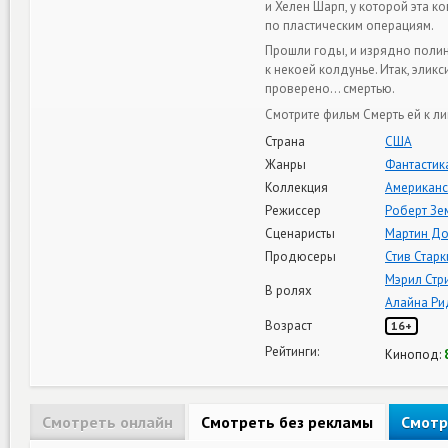
и Хелен Шарп, у которой эта 
по пластическим операциям.
Прошли годы, и изрядно поли
к некоей колдунье. Итак, элик
проверено… смертью.
Смотрите фильм Смерть ей к ли
Страна
США
Жанры
Фантастик
Коллекция
Американс
Режиссер
Роберт Зе
Сценаристы
Мартин Д
Продюсеры
Стив Старк
Мэрил Стр
В ролях
Алайна Ри
Возраст
16+
Рейтинги:
Кинопод:
Смотреть онлайн
Смотреть без рекламы
Смотр