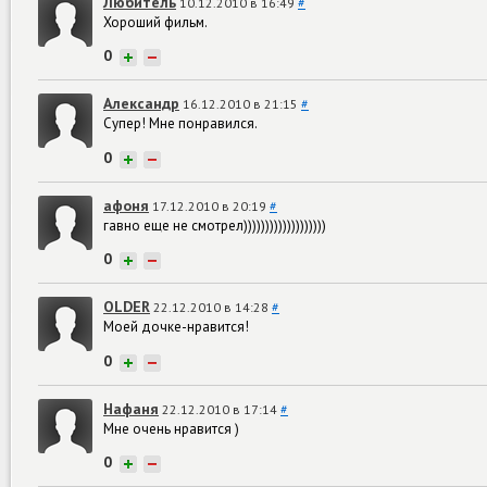
Любитель
10.12.2010 в 16:49
#
Хороший фильм.
0
+
−
Александр
16.12.2010 в 21:15
#
Супер! Мне понравился.
0
+
−
афоня
17.12.2010 в 20:19
#
гавно еще не смотрел)))))))))))))))))))
0
+
−
OLDER
22.12.2010 в 14:28
#
Моей дочке-нравится!
0
+
−
Нафаня
22.12.2010 в 17:14
#
Мне очень нравится )
0
+
−