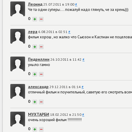
Леонид
25.07.2011 в 19:00
#
Че та одни суперы.... пожалуй надо глянуть, че за хрень)))
0
+
−
лера
6.08.2011 в 02:51
#
фильм хорош , но жалко что Сьюзон и Каспиан не поцеловалис
0
+
−
Педриллин
26.10.2011 в 11:42
#
уныло гамно
0
+
−
александр
29.12.2011 в 01:14
#
отличный фильм и поучительный, саветую его смотреть все
0
+
−
МУХТАРБИ
18.02.2012 в 21:50
#
очень хороший фильм !!!!!!!!!!!!
0
+
−