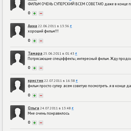
ФИЛЬМ ОЧЕНЬ СУПЕРСКИЙ ВСЕМ СОВЕТАЮ даже в конце прос
0
+
−
Анна
22.06.2011 в 13:36
#
хороший фильм!!!
0
+
−
Тамара
25.06.2011 в 01:43
#
Потрясающие спецэффекты, интересный фильм. Жду продо
0
+
−
кристик
22.07.2011 в 16:38
#
фильм просто супер .всем советую посмотреть .я в конце д
0
+
−
Ольга
24.07.2011 в 13:48
#
Мне очень понравилось
0
+
−