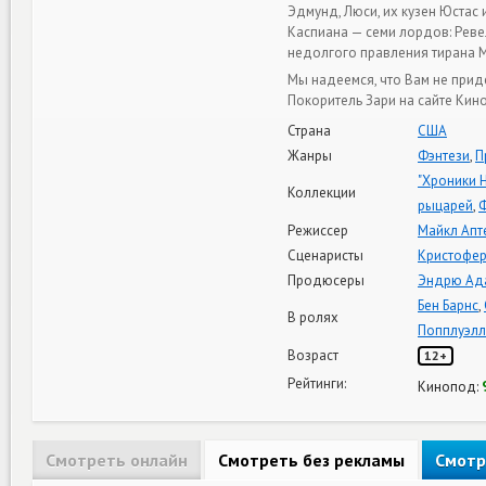
Эдмунд, Люси, их кузен Юстас
Каспиана — семи лордов: Ревел
недолгого правления тирана 
Мы надеемся, что Вам не прид
Покоритель Зари на сайте Кин
Страна
США
Жанры
Фэнтези
,
П
"Хроники 
Коллекции
рыцарей
,
Ф
Режиссер
Майкл Апт
Сценаристы
Кристофер
Продюсеры
Эндрю Ад
Бен Барнс
,
В ролях
Попплуэлл
Возраст
12+
Рейтинги:
Кинопод:
Смотреть онлайн
Смотреть без рекламы
Смотр