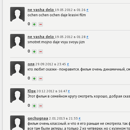
ne vasha delo
19.05.2012 в 01:26
#
ochen ochen ochen daje krasivi film
0
+
−
ne vasha delo
19.05.2012 в 01:28
#
smotret mojno daje vsyu svoyu jizn
0
+
−
оля
29.09.2012 в 23:45
#
кто любит сказки - понравится. фильм очень динамичный, с
0
+
−
Юрк
20.12.2012 в 16:47
#
Этот фильм в семейном кругу смотреть хорошо, добрая сказ
0
+
−
gechugnaa
2.01.2013 в 21:33
#
фильм очень классный. и что я его раньше не смотрела. так
все там были актеры. а только 2 из четверки. но с кузеном