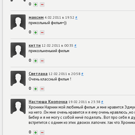
0
+
−
максим
4.02.2011 в 19:52
#
прикольный фильм=))
0
+
−
китти
12.02.2011 в 00:35
#
прикольненький фильм
0
+
−
Светлана
12.02.2011 в 20:58
#
Очень классный фильм !
0
+
−
Настюша Кнопочка
19.02.2011 в 23:38
#
Хроники Нарнии мой любимый фильм ,и мне нравится Эдмунт
на него .Он мне очень нравится и я ему очень нравлюсь ,н
Бибер и я не могу с собой ничё поделать . Вот про себя я 
встретится с одним из этих двоизх лапочек .так что Хроники 
0
+
−