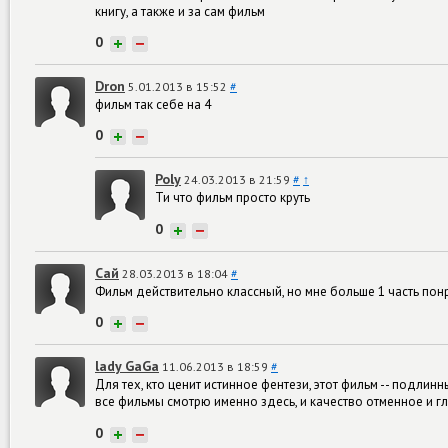
книгу, а также и за сам фильм
0
+
−
Dron
5.01.2013 в 15:52
#
фильм так себе на 4
0
+
−
Poly
24.03.2013 в 21:59
#
↑
Ти что фильм просто круть
0
+
−
Сай
28.03.2013 в 18:04
#
Фильм действительно классный, но мне больше 1 часть пон
0
+
−
lady GaGa
11.06.2013 в 18:59
#
Для тех, кто ценит истинное фентези, этот фильм -- подлинн
все фильмы смотрю именно здесь, и качество отменное и гл
0
+
−