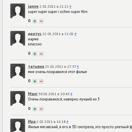
janne
2.01.2011 в 21:22
#
super super super i ochen super film
0
+
−
дентус
22.01.2011 в 21:02
#
нарме
классно
0
+
−
татьяна
25.01.2011 в 17:37
#
мне очень понравился этот фильм
0
+
−
Mani
30.01.2011 в 10:43
#
Очень понраваился, наверно лучший из 3
0
+
−
Ира
2.02.2011 в 16:18
#
Фильм мегавский, я его в 3D смотрела, это просто улетный 