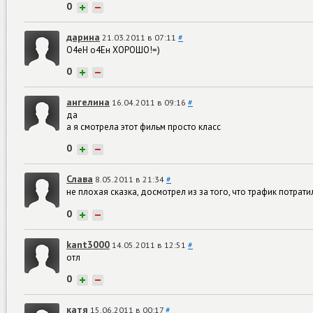
0
+
−
дарина
21.03.2011 в 07:11
#
О4еН о4Ен ХОРОШО!=)
0
+
−
ангелина
16.04.2011 в 09:16
#
да
а я смотрела этот фильм просто класс
0
+
−
Слава
8.05.2011 в 21:34
#
не плохая сказка, досмотрел из за того, что трафик потратил
0
+
−
kant3000
14.05.2011 в 12:51
#
отл
0
+
−
катя
15.06.2011 в 00:17
#