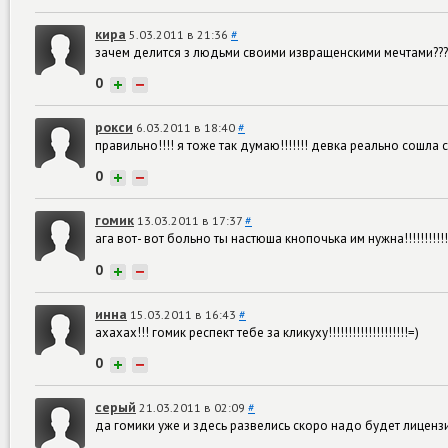
кира
5.03.2011 в 21:36
#
зачем делится з людьми своими извращенскими мечтами?????
0
+
−
рокси
6.03.2011 в 18:40
#
правильно!!!! я тоже так думаю!!!!!!! девка реально сошла с 
0
+
−
гомик
13.03.2011 в 17:37
#
ага вот- вот больно ты настюша кнопочька им нужна!!!!!!!!!!!=
0
+
−
инна
15.03.2011 в 16:43
#
ахахах!!! гомик респект тебе за кликуху!!!!!!!!!!!!!!!!!!!!=)
0
+
−
серый
21.03.2011 в 02:09
#
да гомики уже и здесь развелись скоро надо будет лиценз