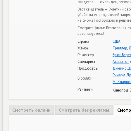
свидетель — очевидец, возможн
Этот свидетель — 9-летний реб
убийства его родителей запрят
не сможет осторожно и решит
Смотрите фильм Безмолвная сх
разочаруетесь!
Страна
США
Жанры
Триллер
,
Д
Режиссер
Брюс Бере
Сценарист
Акива Гол
Продюсеры
Джеймс Дж
Ричард Др
В ролях
МаКларно
Рейтинги:
Кинопод:
Смотреть онлайн
Смотреть без рекламы
Смотр