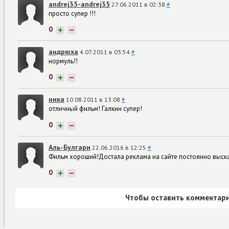
andrej35-andrej35
27.06.2011 в 02:38
#
просто супер !!!
0
+
−
андрюха
4.07.2011 в 03:54
#
нормуль!!
0
+
−
ника
10.08.2011 в 13:08
#
отличный фильм! Галкин супер!
0
+
−
Аль-Булгари
22.06.2016 в 12:25
#
Фильм хороший!Достала реклама на сайте постоянно выска
0
+
−
Чтобы оставить комментари