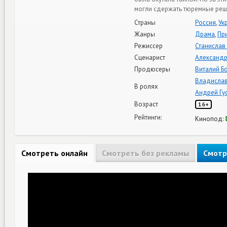
могли сдержать тюремные реш
Страны
Россия
,
Ук
Жанры
Драма
,
Пр
Режиссер
Станислав
Сценарист
Александр
Продюсеры
Виталий Б
Владислав
В ролях
Андрей Гу
Возраст
16+
Рейтинги:
Кинопод:
Смотреть онлайн
Смотреть без рекламы
Смотр