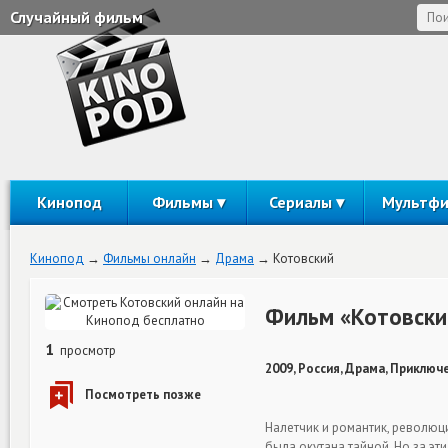
Случайный фильм
Кинопод
Фильмы
Сериалы
Мультф
Кинопод
Фильмы онлайн
Драма
Котовский
Фильм «Котовски
1
просмотр
2009, Россия, Драма, Приключ
Налетчик и романтик, революц
была окутана тайной. Но за эт