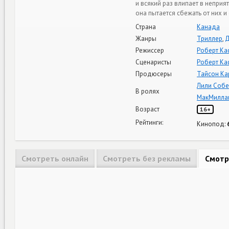
и всякий раз влипает в непри
она пытается сбежать от них и
Страна
Канада
Жанры
Триллер
,
Д
Режиссер
Роберт К
Сценаристы
Роберт К
Продюсеры
Тайсон Ка
Лили Собе
В ролях
МакМилла
Возраст
16+
Рейтинги:
Кинопод:
Смотреть онлайн
Смотреть без рекламы
Смотр